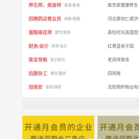
养生师，美容师
医世家健康养生
美容/美发
招聘药店营业员
河北廊坊仁德济
销售/客服
蛋糕裱花师
英伦时光英国宫
餐饮/服务
财务/会计
红黄蓝亲子园
财务/会计
珠宝导购
老凤祥珠宝
其它职位
后厨杂工
四闲居
餐饮/服务
招保安
沈阳雨轩物业有
家政/保安
家装设计师
盈瀚装饰
建筑/装修
小初高学科辅导老师
智昂教育科技有
教育/培训
产品销售顾问
销售/客服