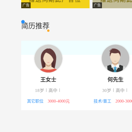
司机
廊坊建丰
司机/交通
广告
广告
福喜路长白班160/天周结
廊坊宏仕达企业
技术/普工
简历推荐
恒安电梯
廊坊恒安电梯工
技术/普工
洗衣店推广员
妮莎洗衣店
销售/客服
质量主管
河北时硕微芯科
技术/普工
销售
品牌女装
促销/导购
何先生
任女
邮政投递员
大厂邮政分公司
快递/外卖
30岁
高中
34岁
高
临时工
塑料制品
其它职位
4000元
技术/普工
2000-3000元
行政/后勤
30