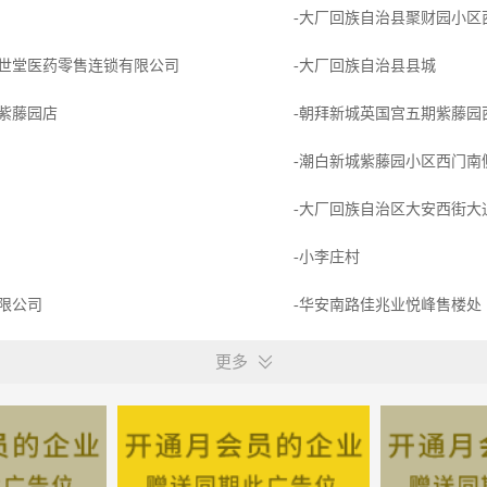
-大厂回族自治县聚财园小区
世堂医药零售连锁有限公司
-大厂回族自治县县城
紫藤园店
-朝拜新城英国宫五期紫藤园
-潮白新城紫藤园小区西门南
-大厂回族自治区大安西街大
-小李庄村
限公司
-华安南路佳兆业悦峰售楼处
-大厂路劲底商377号
更多
限公司
-早安北京西区底商
大厂回族自治县中乾汇瀛企业咨询服务有限公司
-大厂县城北新街福康馨苑底