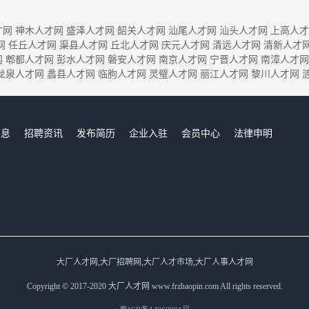
才网
神木人才网
盛泽人才网
韶关人才网
汕尾人才网
汕头人才网
上高人才
网
任丘人才网
渠县人才网
丘北人才网
庆元人才网
清远人才网
清新人才
网
郫都人才网
彭水人才网
磐安人才网
南京人才网
宁晋人才网
南漳人才网
龙泉人才网
蠡县人才网
临朐人才网
灵璧人才网
丽江人才网
黎川人才网
信息
招聘资讯
发布简历
企业入驻
会员中心
法律申明
们
大厂人才网,大厂招聘网,大厂人才市场,大厂人事人才网
Copyright © 2017-2020 大厂人才网 www.frzhaopin.com All rights reserved.