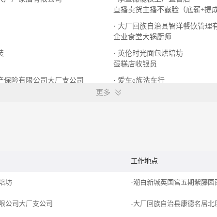
直播卖货主播不露脸（底薪+提
· 大厂回族自治县智洋餐饮管理
企业食堂大锅厨师
装
· 英伦时光面包烘培坊
蛋糕店收银员
财产保险有限公司大厂支公司
· 爱车e族洗车行
洗车工
更多
工作地点
培坊
-潮白新城英国宫五期紫藤园
限公司大厂支公司
-大厂回族自治县康德名居北