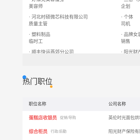
美容师
企划
· 河北时硕微芯科技有限公司
· 个体
质量主管
司机
· 塑料制品
· 品牌女
临时工
销售
· 顺丰快运燕郊分公司
· 阳光
重货收派员
综合柜员
热门职位
职位名称
公司名称
蛋糕店收银员
英伦时光面包烘
促销/导购
综合柜员
阳光财产保险有
行政/后勤