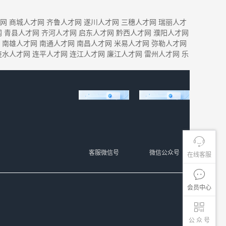
网
商城人才网
齐鲁人才网
遂川人才网
三穗人才网
瑞丽人才
网
青县人才网
齐河人才网
启东人才网
黔西人才网
濮阳人才网
南雄人才网
南通人才网
南昌人才网
米易人才网
弥勒人才网
涟水人才网
连平人才网
连江人才网
廉江人才网
雷州人才网
乐
客服微信号
微信公众号
在线客服
会员中心
公 众 号