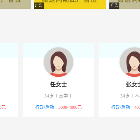
-河北省廊坊市大厂回族自治
广告
广告
管理服务有限公司
-廊坊大厂回族自治县夏厂路
程有限公司
-河北省廊坊市大厂回族自治县
-大厂回族自治县幸福城一期
技有限公司
-大厂潮白河工业园区智能装
-大厂步行街
士
张女士
-大安东街46号邮政储蓄银行
中
34岁
本科
39岁
-大厂县城
00-4000元
行政/后勤
4000-5000元
其它职