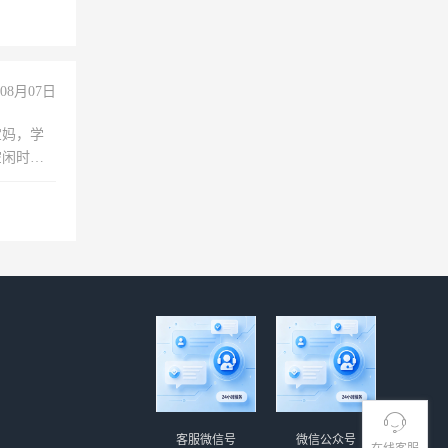
玩转抖
你也可以
08月07日
宝妈，学
空闲时
成问题，
没问题！
客服微信号
微信公众号