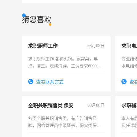
猜您喜欢
求职厨师工作
08月08日
求职电
求职厨师工作 各种火锅。家常菜。早
专业维
点。食堂。烧烤海鲜，工资要求6000以
水电维
上
查看联系方式
查
全职兼职销售类 保安
08月08日
求职辅
各类全职兼职销售类，有广告销售经
本人有
验，网络管理员中级证书，保安类保安
及任课
队长，形象岗或幼儿园保安，维修水电
师，求