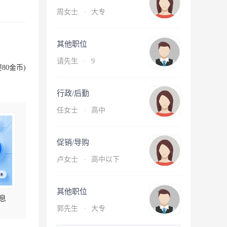
周女士
·
大专
其他职位
请先生
·
9
80金币)
行政/后勤
任女士
·
高中
促销/导购
卢女士
·
高中以下
其他职位
息
郭先生
·
大专