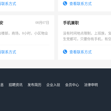
频，培训手机拍摄剪辑，教你
看联系方式
查看联系方式
音！你也可以成为拍摄达人！
成为拍摄达人！
安
08月07日
手机兼职
售楼部，商场，8小时，小区物业
没有时间地点限制，上班族，
生党都可，只要你有手机，有
间，一单一结，一天二三十不
勤快的四五十，每天挣零花钱
看联系方式
查看联系方式
信息
招聘资讯
发布简历
企业入驻
会员中心
法律申明
们