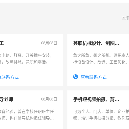
查
工
08月08日
兼职机械设计、制图、设备改造
修电路，灯具，开关插座安装，
急之所急，想之所想。愿把本
修，故障排除，兼职和零活。
标设备设计、改造、工艺优化
作和分解的经验与您分享。 真
结识有识之士，共享未来。
看联系方式
查看联系方式
导老师
08月08日
手机短视频拍摄、剪辑、抖音快手
教育经验，曾在学校任职班主任
可为个人、门店、单位、企业
教师，也在辅导机构担任辅导教
频，培训手机拍摄剪辑，教你
周一至周五辅导老师的工作
可为个人、门店、单位、企业