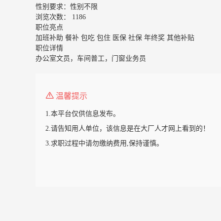
性别要求：
性别不限
浏览次数：
1186
职位亮点
加班补助
餐补
包吃
包住
医保
社保
年终奖
其他补贴
职位详情
办公室文员，车间普工，门窗业务员
温馨提示
1.本平台仅供信息发布。
2.请告知用人单位，该信息是在大厂人才网上看到的！
3.求职过程中请勿缴纳费用,保持谨慎。